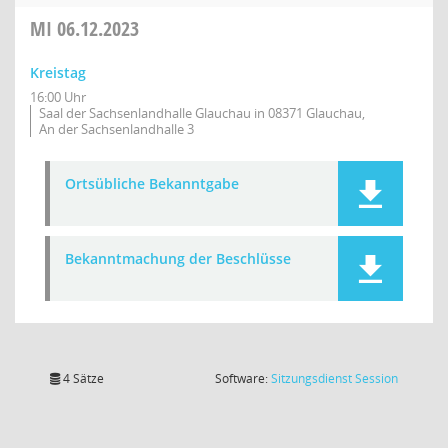
MI
06.12.2023
Kreistag
16:00 Uhr
Saal der Sachsenlandhalle Glauchau in 08371 Glauchau,
An der Sachsenlandhalle 3
Ortsübliche Bekanntgabe
Bekanntmachung der Beschlüsse
(Wird in
4 Sätze
Software:
Sitzungsdienst
Session