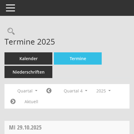
Toggle navigation
Termine 2025
Kalender
Termine
Niederschriften
Quartal
Quartal 4
2025
Aktuell
MI
29.10.2025