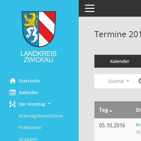
Toggle navigation
Termine 20
Kalender
Startseite
Quartal
Kalender
Der Kreistag
Tag
S
Kreistag/Ausschüsse
05.10.2016
Kr
Fraktionen
16
Gruppen