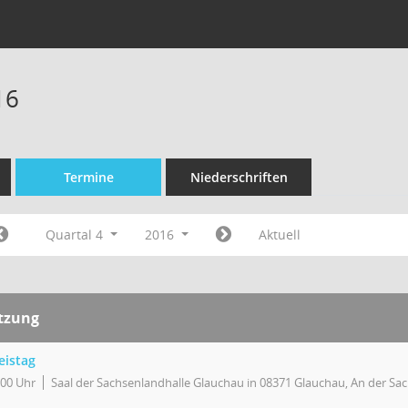
16
Termine
Niederschriften
Quartal 4
2016
Aktuell
itzung
eistag
:00 Uhr
Saal der Sachsenlandhalle Glauchau in 08371 Glauchau, An der Sa