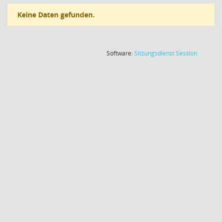
Keine Daten gefunden.
(Wird in
Software:
Sitzungsdienst
Session