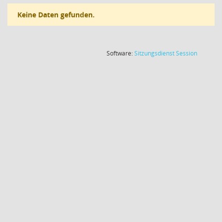
Keine Daten gefunden.
(Wird in
Software:
Sitzungsdienst
Session