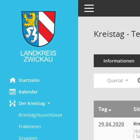
Toggle navigation
Kreistag - 
Informationen
Startseite
Quartal
Kalender
Der Kreistag
Tag
Si
Kreistag/Ausschüsse
29.04.2020
Kre
Fraktionen
16:
S
Gruppen