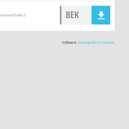
BEK
hsenlandhalle 3
(Wird in
Software:
Sitzungsdienst
Session