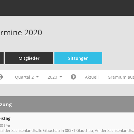
Termine 2020
Mitglieder
Sitzungen
Quartal 2
2020
Aktuell
Gremium au
tzung
istag
00 Uhr
aal der Sachsenlandhalle Glauchau in 08371 Glauchau, An der Sachsenlandh