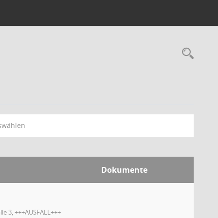
swählen
Dokumente
alle 3, +++AUSFALL+++