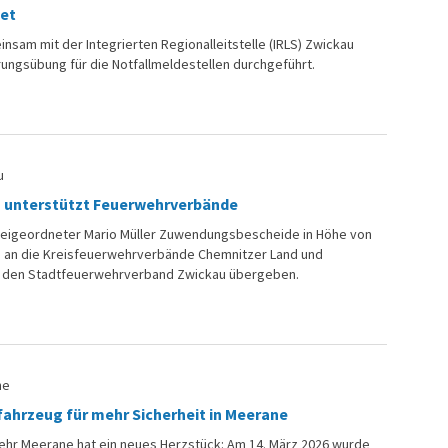
tet
nsam mit der Integrierten Regionalleitstelle (IRLS) Zwickau
ngsübung für die Notfallmeldestellen durchgeführt.
u
u unterstützt Feuerwehrverbände
 Beigeordneter Mario Müller Zuwendungsbescheide in Höhe von
o an die Kreisfeuerwehrverbände Chemnitzer Land und
 den Stadtfeuerwehrverband Zwickau übergeben.
ne
ahrzeug für mehr Sicherheit in Meerane
wehr Meerane hat ein neues Herzstück: Am 14. März 2026 wurde