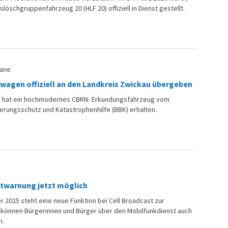
slöschgruppenfahrzeug 20 (HLF 20) offiziell in Dienst gestellt.
rane
agen offiziell an den Landkreis Zwickau übergeben
u hat ein hochmodernes CBRN- Erkundungsfahrzeug vom
rungsschutz und Katastrophenhilfe (BBK) erhalten.
ntwarnung jetzt möglich
 2025 steht eine neue Funktion bei Cell Broadcast zur
 können Bürgerinnen und Bürger über den Mobilfunkdienst auch
n.