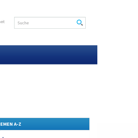
heit
EMEN A-Z