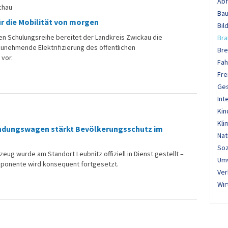
Abf
chau
Bau
ür die Mobilität von morgen
Bil
en Schulungsreihe bereitet der Landkreis Zwickau die
Bra
unehmende Elektrifizierung des öffentlichen
Bre
vor.
Fah
Fre
Ge
Int
Kin
Kli
dungswagen stärkt Bevölkerungsschutz im
Nat
u
Soz
ug wurde am Standort Leubnitz offiziell in Dienst gestellt –
Um
ponente wird konsequent fortgesetzt.
Ver
Wir