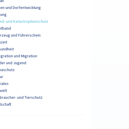
all
en und Dorfentwicklung
dung
nd- und Katastrophenschutz
itband
rzeug und Führerschein
izeit
sundheit
egration und Migration
der und Jugend
maschutz
ur
iales
welt
braucher- und Tierschutz
tschaft