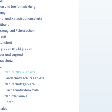
all
en und Dorfentwicklung
dung
nd- und Katastrophenschutz
itband
rzeug und Führerschein
izeit
sundheit
egration und Migration
der und Jugend
maschutz
ur
Natura 2000-Gebiete
Landschaftsschutzgebiete
Naturschutzgebiete
Flächennaturdenkmale
Naturdenkmale
Forst
iales