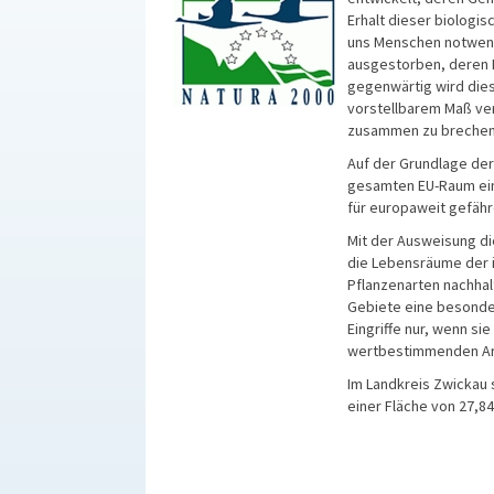
Erhalt dieser biologisc
uns Menschen notwend
ausgestorben, deren 
gegenwärtig wird die
vorstellbarem Maß ve
zusammen zu brechen
Auf der Grundlage der 
gesamten EU-Raum ein
für europaweit gefähr
Mit der Ausweisung di
die Lebensräume der i
Pflanzenarten nachhalt
Gebiete eine besonder
Eingriffe nur, wenn si
wertbestimmenden Art
Im Landkreis Zwickau 
einer Fläche von 27,8