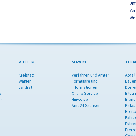
Um
Ver
Wir
POLITIK
SERVICE
THEM
Kreistag
Verfahren und Ämter
Abfall
Wahlen
Formulare und
Bauen
Landrat
Informationen
Dorfe
e
Online Service
Bildu
ur
Hinweise
Brand
Amt 24 Sachsen
Katas
Breit
Fahrz
Führe
Freize
Gesun