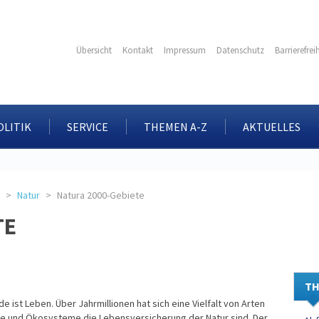
Übersicht
Kontakt
Impressum
Datenschutz
Barrierefrei
OLITIK
SERVICE
THEMEN A-Z
AKTUELLES
Natur
Natura 2000-Gebiete
TE
TH
de ist Leben. Über Jahrmillionen hat sich eine Vielfalt von Arten
ne und Ökosysteme die Lebensversicherung der Natur sind. Der