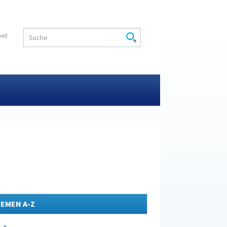
heit
EMEN A-Z