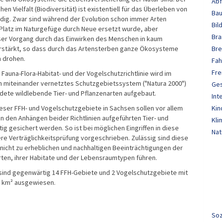
Abf
hen Vielfalt (Biodiversität) ist existentiell für das Überleben von
Bau
ig. Zwar sind während der Evolution schon immer Arten
Bil
Platz im Naturgefüge durch Neue ersetzt wurde, aber
Bra
ser Vorgang durch das Einwirken des Menschen in kaum
rstärkt, so dass durch das Artensterben ganze Ökosysteme
Bre
 drohen.
Fah
Fre
Fauna-Flora-Habitat- und der Vogelschutzrichtlinie wird im
 miteinander vernetztes Schutzgebietssystem ("Natura 2000")
Ge
dete wildlebende Tier- und Pflanzenarten aufgebaut.
Int
eser FFH- und Vogelschutzgebiete in Sachsen sollen vor allem
Kin
n den Anhängen beider Richtlinien aufgeführten Tier- und
Kli
ig gesichert werden. So ist bei möglichen Eingriffen in diese
Nat
e Verträglichkeitsprüfung vorgeschrieben. Zulässig sind diese
e nicht zu erheblichen und nachhaltigen Beeinträchtigungen der
en, ihrer Habitate und der Lebensraumtypen führen.
sind gegenwärtig 14 FFH-Gebiete und 2 Vogelschutzgebiete mit
4 km² ausgewiesen.
Soz