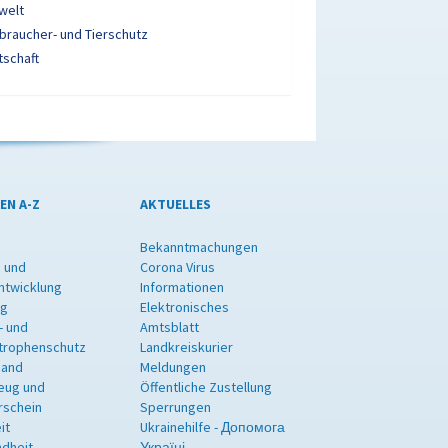
welt
braucher- und Tierschutz
tschaft
EN A-Z
AKTUELLES
Bekanntmachungen
 und
Corona Virus
ntwicklung
Informationen
ng
Elektronisches
- und
Amtsblatt
trophenschutz
Landkreiskurier
band
Meldungen
eug und
Öffentliche Zustellung
rschein
Sperrungen
it
Ukrainehilfe - Допомога
dheit
Україні