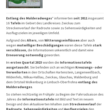
Entlang des Mulderadweges
* informierten
seit 2011
insgesamt
16
Tafeln
im Gebiet des Landkreises Zwickau zum
Streckenverlauf der Radroute sowie zu Sehenswürdigkeiten und
Ausflugszielen im jeweiligen Umfeld.
Aufgrund des
Alters
, von
Witterungseinflüssen
aber auch
wegen
mutwilliger Beschädigungen
waren diese Tafeln
stark
verschlissen
, die Informationen unkenntlich und damit eine
Erneuerung notwendig
geworden.
Im
ersten Quartal 2023
wurden die
Informationstafeln
ausgetauscht
. Sie befinden sich an wichtigen
Kreuzungs- oder
Verweilorten
in den Ortschaften Hartenstein, Langenweißbach,
Wildenfels, Wilkau-Haßlau, Zwickau, Glauchau, Waldenburg und
dem Ortsteil Wolkenburg in Limbach-Oberfrohna
entlang des
Mulderadweges
.
So stehen rechtzeitig im Frühjahr zu Beginn der Fahrradsaison des
Jahres die
Informationstafeln
mit Bild und Text im neuem
Design und den aktualisierten Inhalten zum
Streckenverlauf
der
Radroute
,
Sehenswürdigkeiten
und
Ausflugszielen
den