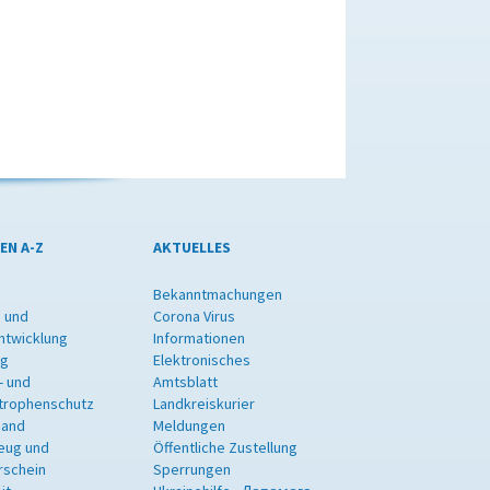
EN A-Z
AKTUELLES
Bekanntmachungen
 und
Corona Virus
ntwicklung
Informationen
ng
Elektronisches
- und
Amtsblatt
trophenschutz
Landkreiskurier
band
Meldungen
eug und
Öffentliche Zustellung
rschein
Sperrungen