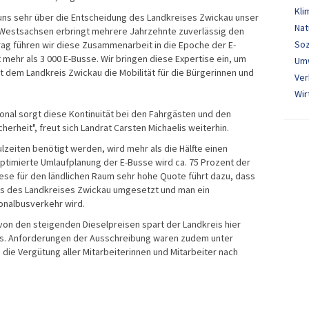
Kli
uns sehr über die Entscheidung des Landkreises Zwickau unser
Nat
Westsachsen erbringt mehrere Jahrzehnte zuverlässig den
Soz
ag führen wir diese Zusammenarbeit in die Epoche der E-
 mehr als 3 000 E-Busse. Wir bringen diese Expertise ein, um
Um
 dem Landkreis Zwickau die Mobilität für die Bürgerinnen und
Ver
Wir
onal sorgt diese Kontinuität bei den Fahrgästen und den
herheit", freut sich Landrat Carsten Michaelis weiterhin.
zeiten benötigt werden, wird mehr als die Hälfte einen
optimierte Umlaufplanung der E-Busse wird ca. 75 Prozent der
ese für den ländlichen Raum sehr hohe Quote führt dazu, dass
es des Landkreises Zwickau umgesetzt und man ein
ionalbusverkehr wird.
von den steigenden Dieselpreisen spart der Landkreis hier
aelis. Anforderungen der Ausschreibung waren zudem unter
die Vergütung aller Mitarbeiterinnen und Mitarbeiter nach