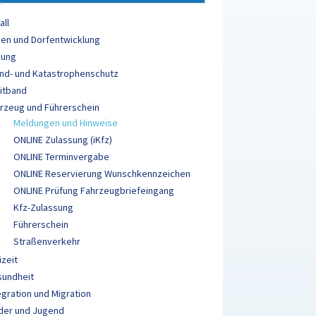
all
en und Dorfentwicklung
dung
nd- und Katastrophenschutz
itband
rzeug und Führerschein
Meldungen und Hinweise
ONLINE Zulassung (iKfz)
ONLINE Terminvergabe
ONLINE Reservierung Wunschkennzeichen
ONLINE Prüfung Fahrzeugbriefeingang
Kfz-Zulassung
Führerschein
Straßenverkehr
izeit
sundheit
egration und Migration
der und Jugend