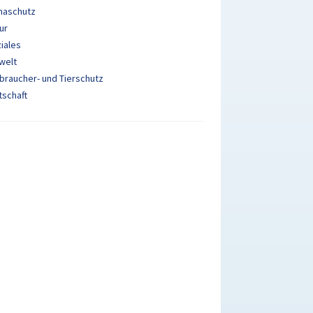
maschutz
ur
iales
welt
braucher- und Tierschutz
tschaft