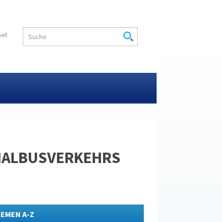
heit
ONALBUSVERKEHRS
EMEN A-Z