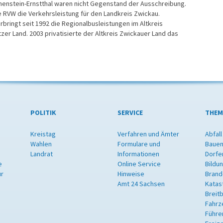
henstein-Ernstthal waren nicht Gegenstand der Ausschreibung.
e RVW die Verkehrsleistung für den Landkreis Zwickau.
ringt seit 1992 die Regionalbusleistungen im Altkreis
zer Land. 2003 privatisierte der Altkreis Zwickauer Land das
POLITIK
SERVICE
THEM
Kreistag
Verfahren und Ämter
Abfall
Wahlen
Formulare und
Bauen
Landrat
Informationen
Dorfe
e
Online Service
Bildu
ur
Hinweise
Brand
Amt 24 Sachsen
Katas
Breit
Fahrz
Führe