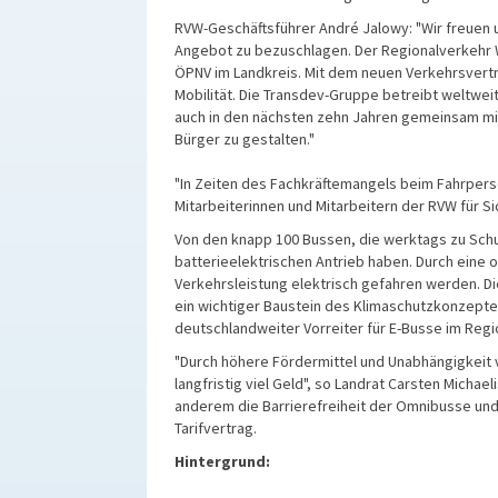
RVW-Geschäftsführer André Jalowy: "Wir freuen 
Angebot zu bezuschlagen. Der Regionalverkehr 
ÖPNV im Landkreis. Mit dem neuen Verkehrsvertr
Mobilität. Die Transdev-Gruppe betreibt weltweit
auch in den nächsten zehn Jahren gemeinsam mit
Bürger zu gestalten."
"In Zeiten des Fachkräftemangels beim Fahrpers
Mitarbeiterinnen und Mitarbeitern der RVW für Sic
Von den knapp 100 Bussen, die werktags zu Schul
batterieelektrischen Antrieb haben. Durch eine 
Verkehrsleistung elektrisch gefahren werden. Di
ein wichtiger Baustein des Klimaschutzkonzept
deutschlandweiter Vorreiter für E-Busse im Reg
"Durch höhere Fördermittel und Unabhängigkeit 
langfristig viel Geld", so Landrat Carsten Mich
anderem die Barrierefreiheit der Omnibusse und 
Tarifvertrag.
Hintergrund: