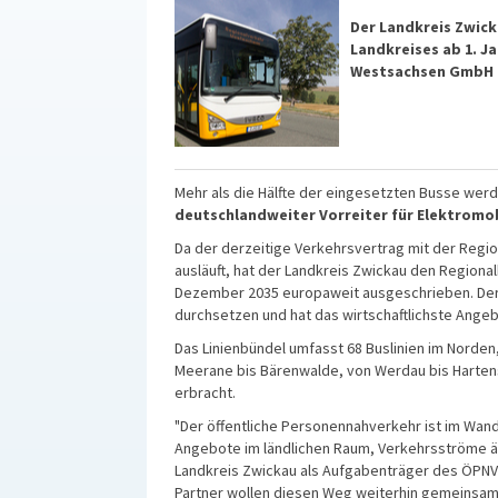
Der Landkreis Zwick
Landkreises ab 1. J
Westsachsen GmbH 
Mehr als die Hälfte der eingesetzten Busse wer
deutschlandweiter Vorreiter für Elektromob
Da der derzeitige Verkehrsvertrag mit der Reg
ausläuft, hat der Landkreis Zwickau den Regiona
Dezember 2035 europaweit ausgeschrieben. Der
durchsetzen und hat das wirtschaftlichste Ang
Das Linienbündel umfasst 68 Buslinien im Norde
Meerane bis Bärenwalde, von Werdau bis Hartenst
erbracht.
"Der öffentliche Personennahverkehr ist im Wand
Angebote im ländlichen Raum, Verkehrsströme 
Landkreis Zwickau als Aufgabenträger des ÖPNV
Partner wollen diesen Weg weiterhin gemeinsam 