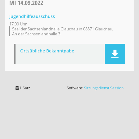
MI
14.09.2022
Jugendhilfeausschuss
17:00 Uhr
Saal der Sachsenlandhalle Glauchau in 08371 Glauchau,
An der Sachsenlandhalle 3
Ortsübliche Bekanntgabe
(Wird in
1 Satz
Software:
Sitzungsdienst
Session