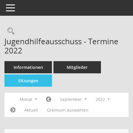
Toggle navigation
Jugendhilfeausschuss - Termine
2022
Informationen
Mitglieder
Sitzungen
Monat
September
2022
Aktuell
Gremium auswählen