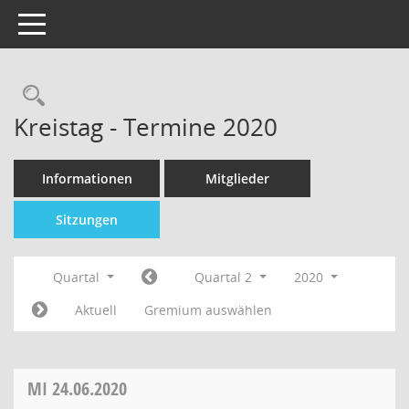
Toggle navigation
Kreistag - Termine 2020
Informationen
Mitglieder
Sitzungen
Quartal
Quartal 2
2020
Aktuell
Gremium auswählen
MI
24.06.2020