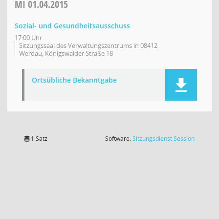
MI
01.04.2015
Sozial- und Gesundheitsausschuss
17:00 Uhr
Sitzungssaal des Verwaltungszentrums in 08412
Werdau, Königswalder Straße 18
Ortsübliche Bekanntgabe
(Wird in
1 Satz
Software:
Sitzungsdienst
Session