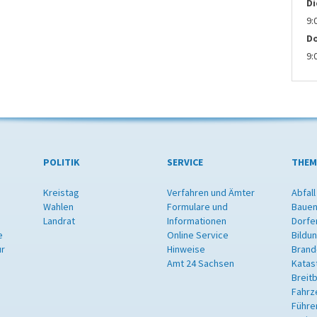
D
9:
D
9:
POLITIK
SERVICE
THEM
Kreistag
Verfahren und Ämter
Abfall
Wahlen
Formulare und
Bauen
Landrat
Informationen
Dorfe
e
Online Service
Bildu
ur
Hinweise
Brand
Amt 24 Sachsen
Katas
Breit
Fahrz
Führe