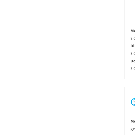
M
8:
D
8:
D
8:
Mo
ge