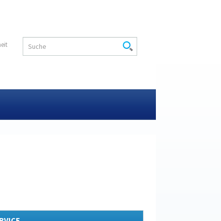
heit
RVICE