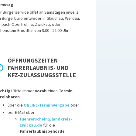
amstag
r Bürgerservice öffnet an Samstagen jeweils
n Bürgerbüro entweder in Glauchau, Werdau,
mbach-Oberfrohna, Zwickau, oder
henstein-Ernstthal von 9:00 - 12:00 Uhr
ÖFFNUNGSZEITEN
FAHRERLAUBNIS- UND
KFZ-ZULASSUNGSSTELLE
chtig:
Bitte immer
vorab
einen
Termin
reinbaren
über die
ONLINE-Terminvergabe
oder
per E-Mail über
fuehrerschein@landkreis-
zwickau.de
für die
Fahrerlaubnisbehörde