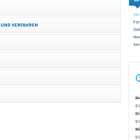
Ver
For
 UND VERFAHREN
Onl
Hin
Amt
M
8:
D
8:
Mi
8: