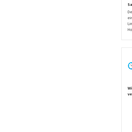
S
De
ei
Li
Ho
Wi
ve