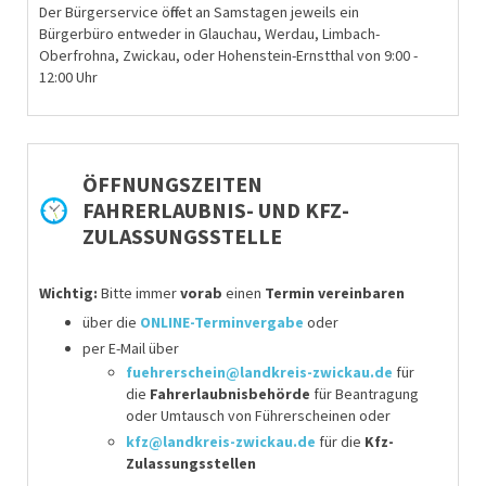
Der Bürgerservice öffnet an Samstagen jeweils ein
Bürgerbüro entweder in Glauchau, Werdau, Limbach-
Oberfrohna, Zwickau, oder Hohenstein-Ernstthal von 9:00 -
12:00 Uhr
ÖFFNUNGSZEITEN
FAHRERLAUBNIS- UND KFZ-
ZULASSUNGSSTELLE
Wichtig:
Bitte immer
vorab
einen
Termin vereinbaren
über die
ONLINE-Terminvergabe
oder
per E-Mail über
fuehrerschein@landkreis-zwickau.de
für
die
Fahrerlaubnisbehörde
für
Beantragung
oder Umtausch von Führerscheinen
oder
kfz@landkreis-zwickau.de
für die
Kfz-
Zulassungsstellen