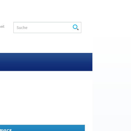
heit
RVICE