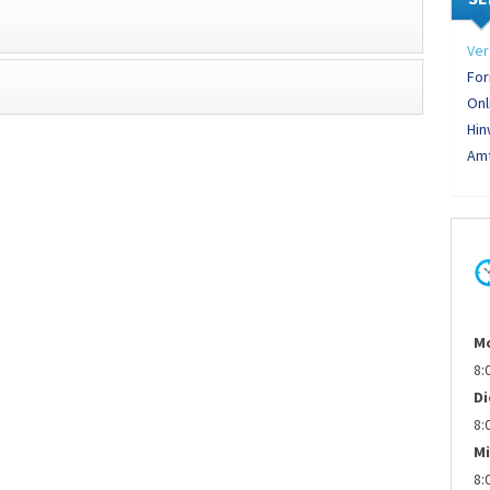
Ver
For
Onl
Hin
Amt
M
8:
D
8:
Mi
8: