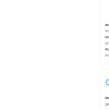
M
8:
D
8:
D
8:
Mo
ge