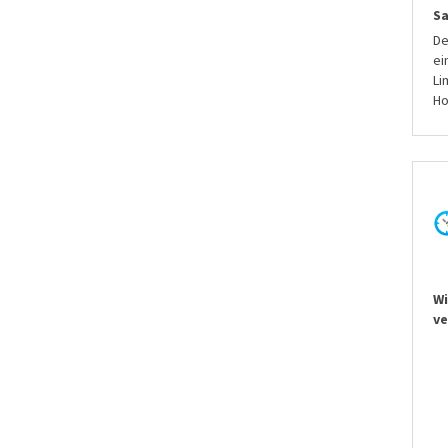
S
De
ei
Li
Ho
Wi
ve