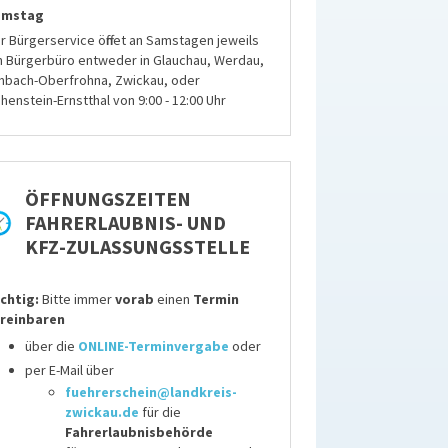
amstag
r Bürgerservice öffnet an Samstagen jeweils
n Bürgerbüro entweder in Glauchau, Werdau,
mbach-Oberfrohna, Zwickau, oder
henstein-Ernstthal von 9:00 - 12:00 Uhr
ÖFFNUNGSZEITEN
FAHRERLAUBNIS- UND
KFZ-ZULASSUNGSSTELLE
chtig:
Bitte immer
vorab
einen
Termin
reinbaren
über die
ONLINE-Terminvergabe
oder
per E-Mail über
fuehrerschein@landkreis-
zwickau.de
für die
Fahrerlaubnisbehörde