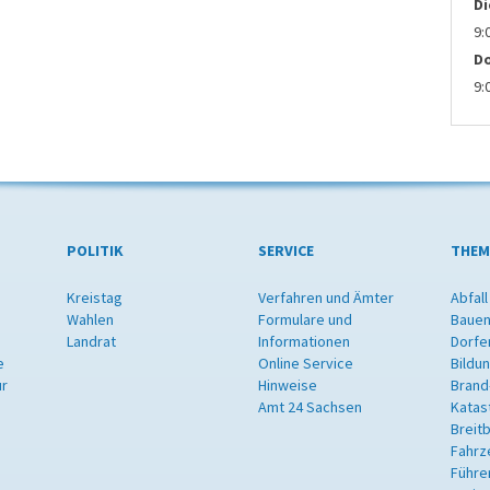
D
9:
D
9:
POLITIK
SERVICE
THEM
Kreistag
Verfahren und Ämter
Abfall
Wahlen
Formulare und
Bauen
Landrat
Informationen
Dorfe
e
Online Service
Bildu
ur
Hinweise
Brand
Amt 24 Sachsen
Katas
Breit
Fahrz
Führe