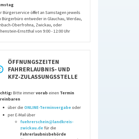
amstag
r Bürgerservice öffnet an Samstagen jeweils
n Bürgerbüro entweder in Glauchau, Werdau,
mbach-Oberfrohna, Zwickau, oder
henstein-Ernstthal von 9:00 - 12:00 Uhr
ÖFFNUNGSZEITEN
FAHRERLAUBNIS- UND
KFZ-ZULASSUNGSSTELLE
chtig:
Bitte immer
vorab
einen
Termin
reinbaren
über die
ONLINE-Terminvergabe
oder
per E-Mail über
fuehrerschein@landkreis-
zwickau.de
für die
Fahrerlaubnisbehörde