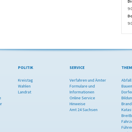
D
9:
D
9:
POLITIK
SERVICE
THEM
Kreistag
Verfahren und Ämter
Abfall
Wahlen
Formulare und
Bauen
Landrat
Informationen
Dorfe
e
Online Service
Bildu
ur
Hinweise
Brand
Amt 24 Sachsen
Katas
Breit
Fahrz
Führe