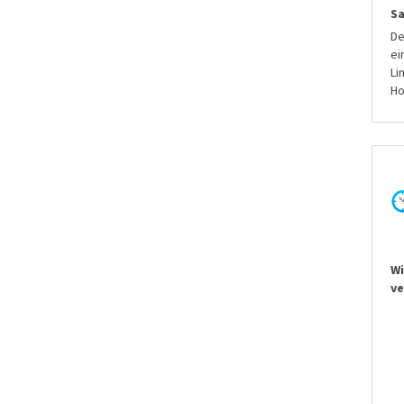
S
De
ei
Li
Ho
Wi
ve