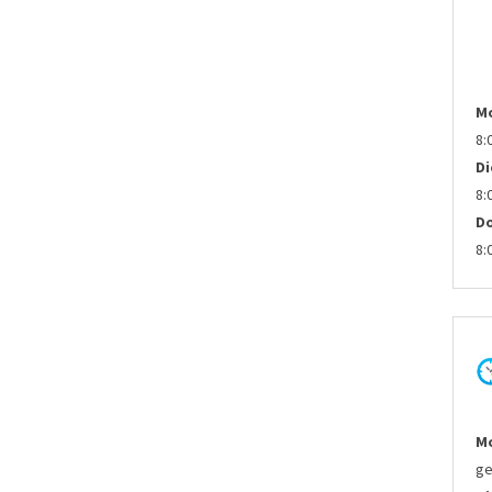
M
8:
D
8:
D
8:
Mo
ge