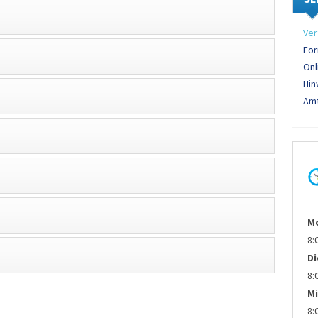
Ver
For
Onl
Hin
Amt
M
8:
D
8:
Mi
8: