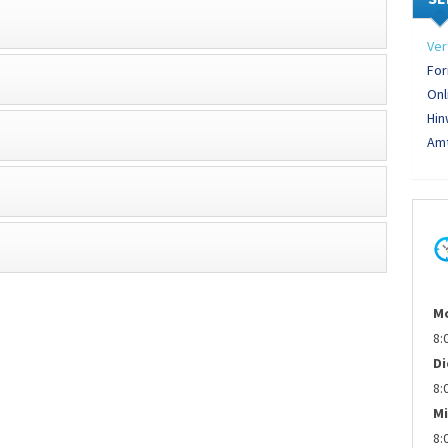
Ver
For
Onl
Hin
Amt
M
8:
D
8:
Mi
8: