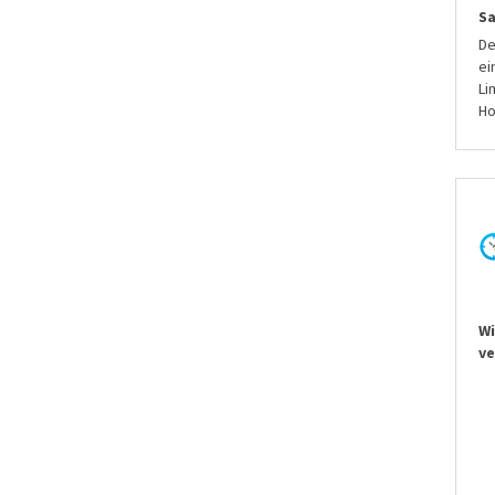
S
De
ei
Li
Ho
Wi
ve