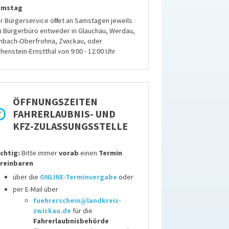
amstag
r Bürgerservice öffnet an Samstagen jeweils
n Bürgerbüro entweder in Glauchau, Werdau,
mbach-Oberfrohna, Zwickau, oder
henstein-Ernstthal von 9:00 - 12:00 Uhr
ÖFFNUNGSZEITEN
FAHRERLAUBNIS- UND
KFZ-ZULASSUNGSSTELLE
chtig:
Bitte immer
vorab
einen
Termin
reinbaren
über die
ONLINE-Terminvergabe
oder
per E-Mail über
fuehrerschein@landkreis-
zwickau.de
für die
Fahrerlaubnisbehörde