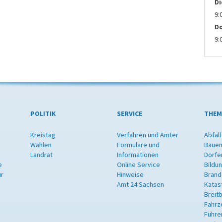
D
9:
D
9:
POLITIK
SERVICE
THEM
Kreistag
Verfahren und Ämter
Abfall
Wahlen
Formulare und
Bauen
Landrat
Informationen
Dorfe
e
Online Service
Bildu
ur
Hinweise
Brand
Amt 24 Sachsen
Katas
Breit
Fahrz
Führe