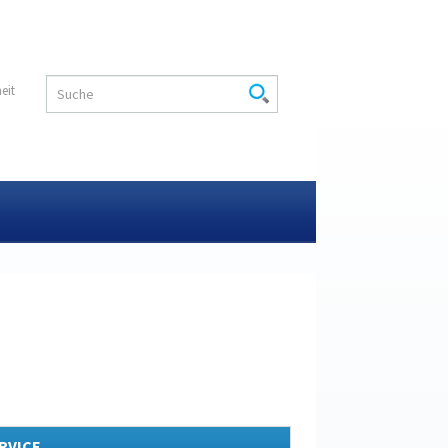
heit
RVICE