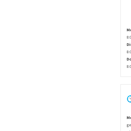
M
8:
D
8:
D
8:
Mo
ge